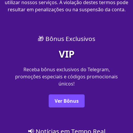
utilizar nossos serviços. A violação destes termos pode
resultar em penalizações ou na suspensão da conta.
🎁 Bônus Exclusivos
VIP
Receba bônus exclusivos do Telegram,
promoções especiais e códigos promocionais
únicos!
Ver Bônus
📢 Notícias em Tempo Real