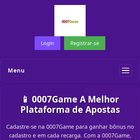
Login
Registrar-se
Menu
📱 0007Game A Melhor
Plataforma de Apostas
Cadastre-se na 0007Game para ganhar bônus no
cadastro e em cada recarga. Com a 0007Game,