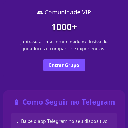
👥 Comunidade VIP
1000+
Junte-se a uma comunidade exclusiva de
jogadores e compartilhe experiências!
Entrar Grupo
📱 Como Seguir no Telegram
📱 Baixe o app Telegram no seu dispositivo