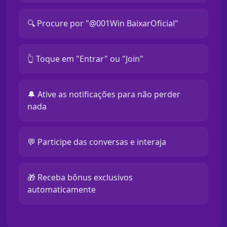
🔍 Procure por "@001Win BaixarOficial"
👆 Toque em "Entrar" ou "Join"
🔔 Ative as notificações para não perder
nada
💬 Participe das conversas e interaja
🎁 Receba bônus exclusivos
automaticamente