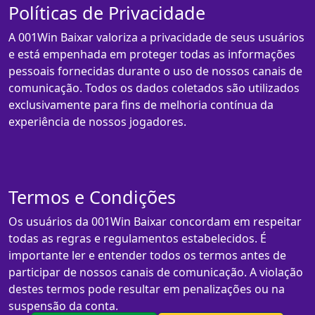
Políticas de Privacidade
A 001Win Baixar valoriza a privacidade de seus usuários
e está empenhada em proteger todas as informações
pessoais fornecidas durante o uso de nossos canais de
comunicação. Todos os dados coletados são utilizados
exclusivamente para fins de melhoria contínua da
experiência de nossos jogadores.
Termos e Condições
Os usuários da 001Win Baixar concordam em respeitar
todas as regras e regulamentos estabelecidos. É
importante ler e entender todos os termos antes de
participar de nossos canais de comunicação. A violação
destes termos pode resultar em penalizações ou na
suspensão da conta.