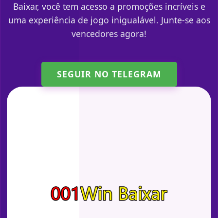
Baixar, você tem acesso a promoções incríveis e
uma experiência de jogo inigualável. Junte-se aos
vencedores agora!
SEGUIR NO TELEGRAM