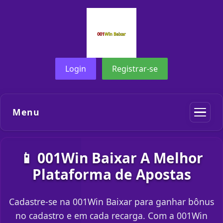
Login
Registrar-se
Menu
📱 001Win Baixar A Melhor
Plataforma de Apostas
Cadastre-se na 001Win Baixar para ganhar bônus
no cadastro e em cada recarga. Com a 001Win