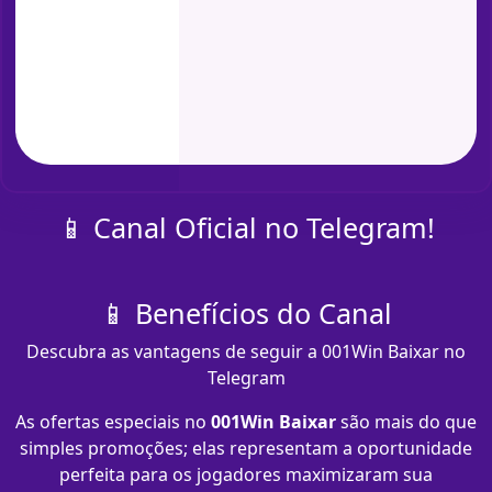
📱 Canal Oficial no Telegram!
📱 Benefícios do Canal
Descubra as vantagens de seguir a 001Win Baixar no
Telegram
As ofertas especiais no
001Win Baixar
são mais do que
simples promoções; elas representam a oportunidade
perfeita para os jogadores maximizaram sua