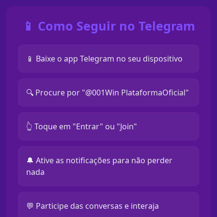
📱 Como Seguir no Telegram
📱 Baixe o app Telegram no seu dispositivo
🔍 Procure por "@001Win PlataformaOficial"
👆 Toque em "Entrar" ou "Join"
🔔 Ative as notificações para não perder
nada
💬 Participe das conversas e interaja