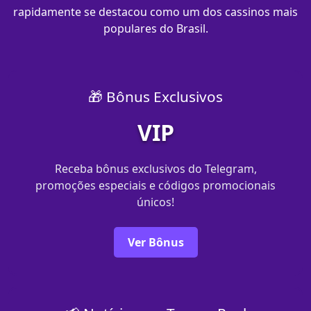
rapidamente se destacou como um dos cassinos mais
populares do Brasil.
🎁 Bônus Exclusivos
VIP
Receba bônus exclusivos do Telegram,
promoções especiais e códigos promocionais
únicos!
Ver Bônus