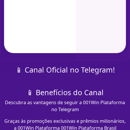
📱 Canal Oficial no Telegram!
📱 Benefícios do Canal
Descubra as vantagens de seguir a 001Win Plataforma
no Telegram
Graças às promoções exclusivas e prêmios milionários,
a 001Win Plataforma 001Win Plataforma Brasil