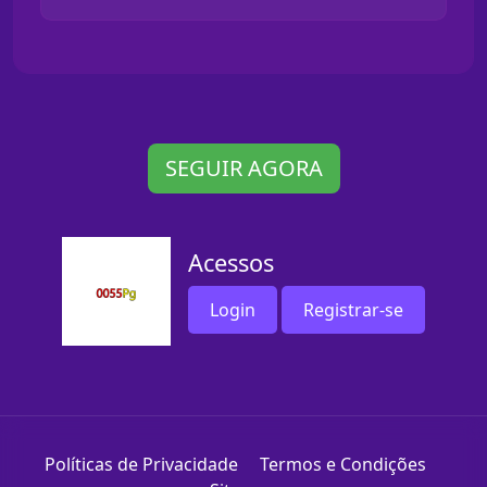
SEGUIR AGORA
Acessos
Login
Registrar-se
Políticas de Privacidade
Termos e Condições