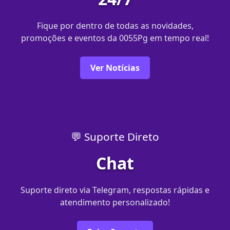
Fique por dentro de todas as novidades,
promoções e eventos da 0055Pg em tempo real!
Ver Notícias
💬 Suporte Direto
Chat
Suporte direto via Telegram, respostas rápidas e
atendimento personalizado!