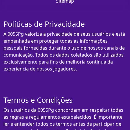
Sitemap
Políticas de Privacidade
A 0055Pg valoriza a privacidade de seus usuários e está
empenhada em proteger todas as informações
pessoais fornecidas durante o uso de nossos canais de
comunicação. Todos os dados coletados são utilizados
exclusivamente para fins de melhoria contínua da
experiência de nossos jogadores.
Termos e Condições
Os usuários da 0055Pg concordam em respeitar todas
as regras e regulamentos estabelecidos. É importante
ler e entender todos os termos antes de participar de