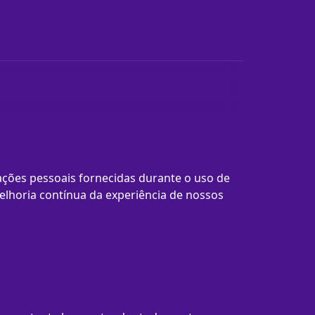
ções pessoais fornecidas durante o uso de
elhoria contínua da experiência de nossos