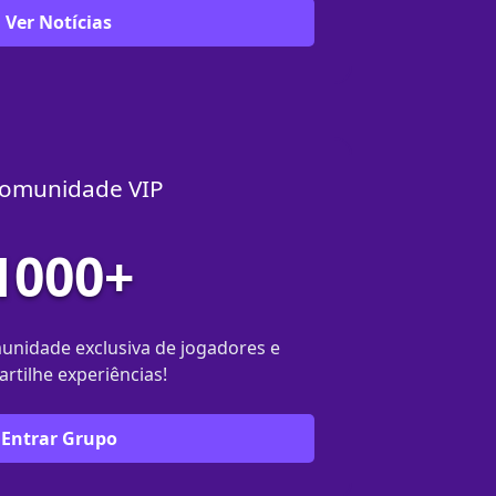
Ver Notícias
Comunidade VIP
1000+
unidade exclusiva de jogadores e
rtilhe experiências!
Entrar Grupo