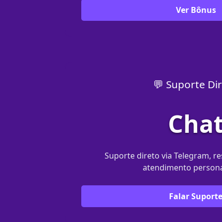
Ver Bônus
💬 Suporte Di
Cha
Suporte direto via Telegram, r
atendimento persona
Falar Suport