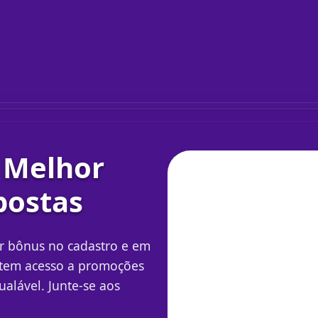
 Melhor
postas
r bônus no cadastro e em
 tem acesso a promoções
ualável. Junte-se aos