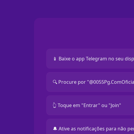
📱 Baixe o app Telegram no seu disp
🔍 Procure por "@0055Pg.ComOficia
👆 Toque em "Entrar" ou "Join"
🔔 Ative as notificações para não p