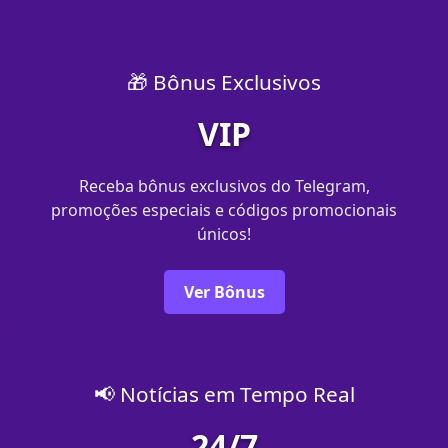
🎁 Bônus Exclusivos
VIP
Receba bônus exclusivos do Telegram,
promoções especiais e códigos promocionais
únicos!
Ver Bônus
📢 Notícias em Tempo Real
24/7