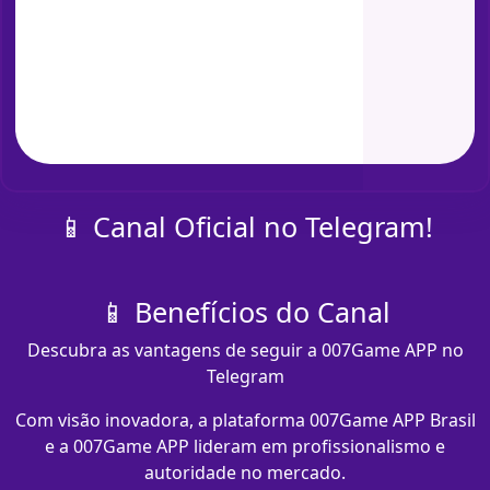
📱 Canal Oficial no Telegram!
📱 Benefícios do Canal
Descubra as vantagens de seguir a 007Game APP no
Telegram
Com visão inovadora, a plataforma 007Game APP Brasil
e a 007Game APP lideram em profissionalismo e
autoridade no mercado.