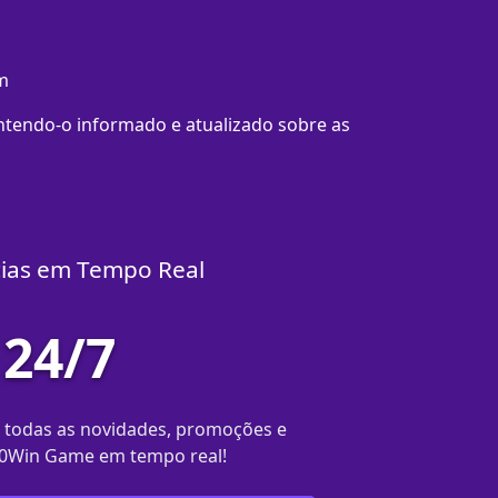
m
antendo-o informado e atualizado sobre as
cias em Tempo Real
24/7
e todas as novidades, promoções e
10Win Game em tempo real!