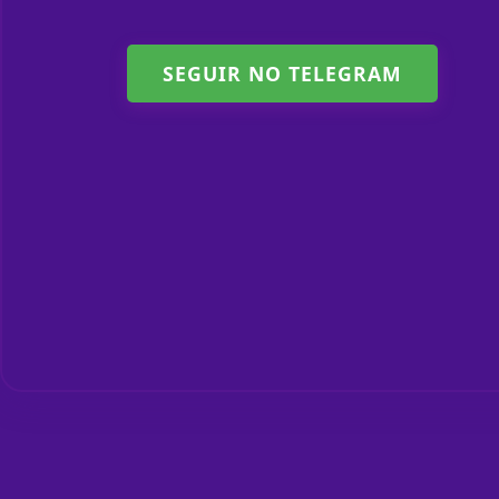
SEGUIR NO TELEGRAM