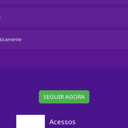
a
aticamente
SEGUIR AGORA
Acessos