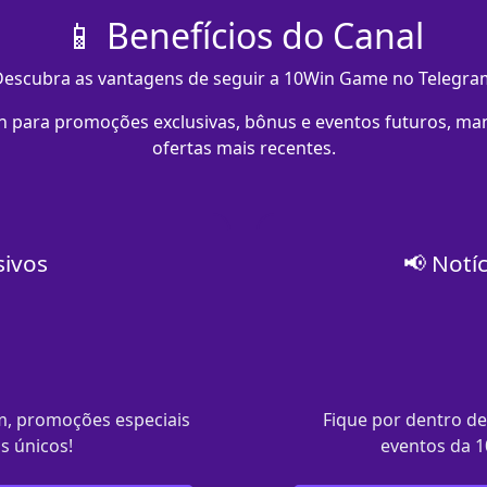
📱 Benefícios do Canal
Descubra as vantagens de seguir a 10Win Game no Telegra
sh para promoções exclusivas, bônus e eventos futuros, m
ofertas mais recentes.
sivos
📢 Notí
m, promoções especiais
Fique por dentro d
s únicos!
eventos da 