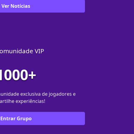
Ver Notícias
Comunidade VIP
1000+
unidade exclusiva de jogadores e
rtilhe experiências!
Entrar Grupo