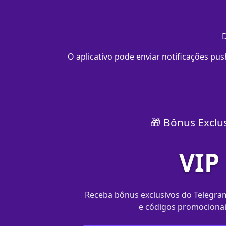
O aplicativo pode enviar notificações pu
🎁 Bônus Exclu
VIP
Receba bônus exclusivos do Telegra
e códigos promocionai