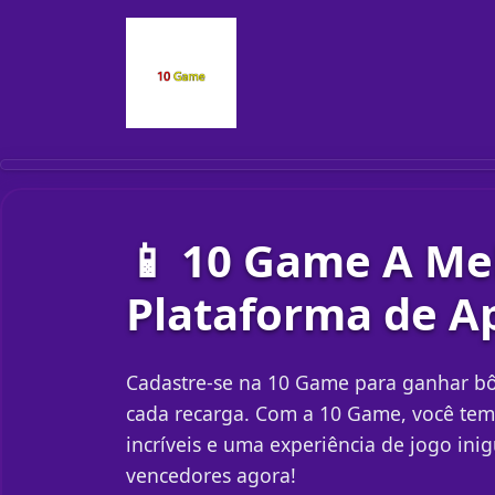
📱 10 Game A Me
Plataforma de A
Cadastre-se na 10 Game para ganhar b
cada recarga. Com a 10 Game, você te
incríveis e uma experiência de jogo inig
vencedores agora!