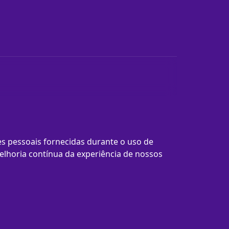
s pessoais fornecidas durante o uso de
elhoria contínua da experiência de nossos