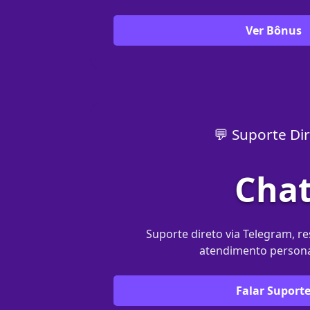
Ver Bônus
💬 Suporte Di
Cha
Suporte direto via Telegram, r
atendimento persona
Falar Suport