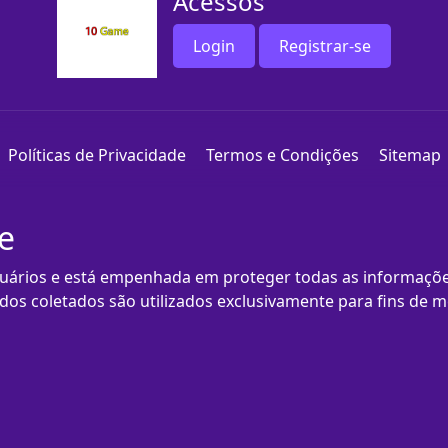
Acessos
Login
Registrar-se
Políticas de Privacidade
Termos e Condições
Sitemap
de
usuários e está empenhada em proteger todas as informaçõe
os coletados são utilizados exclusivamente para fins de m