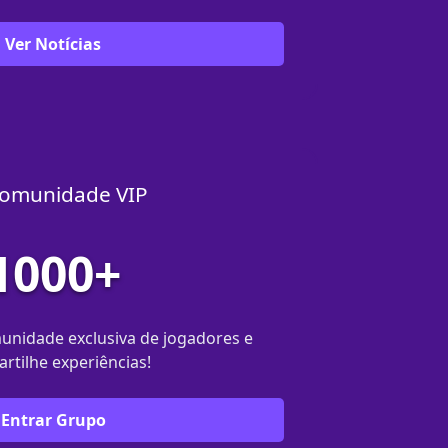
Ver Notícias
Comunidade VIP
1000+
unidade exclusiva de jogadores e
rtilhe experiências!
Entrar Grupo