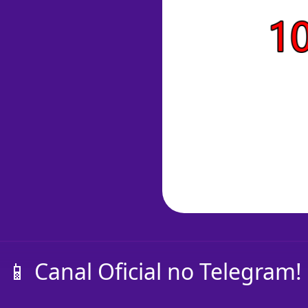
📱 Canal Oficial no Telegram!