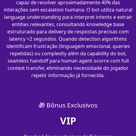
capaz de resolver aproximadamente 40% das
interações sem escalation humana. O bot utiliza natural
language understanding para interpret intents e extrair
entities relevantes, consultando knowledge base
estruturado para delivery de respostas precisas com
latency <2 segundos. Quando detection algorithms
identificam frustração (linguagem emocional, queries
repetidas) ou complexity além da capability do bot,
seamless handoff para human agent ocorre com full
context transfer, eliminando necessidade do jogador
repetir informação já fornecida.
🎁 Bônus Exclusivos
VIP