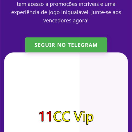
tem acesso a promoções incríveis e uma
experiência de jogo inigualável. Junte-se aos
vencedores agora!
SEGUIR NO TELEGRAM