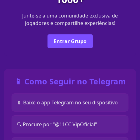
Junte-se a uma comunidade exclusiva de
jogadores e compartilhe experiências!
Entrar Grupo
📱 Como Seguir no Telegram
📱 Baixe o app Telegram no seu dispositivo
🔍 Procure por "@11CC VipOficial"