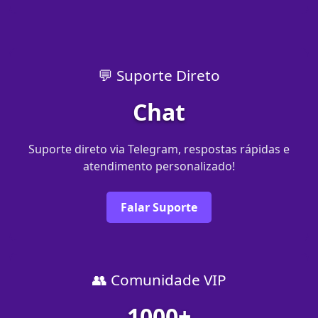
💬 Suporte Direto
Chat
Suporte direto via Telegram, respostas rápidas e
atendimento personalizado!
Falar Suporte
👥 Comunidade VIP
1000+