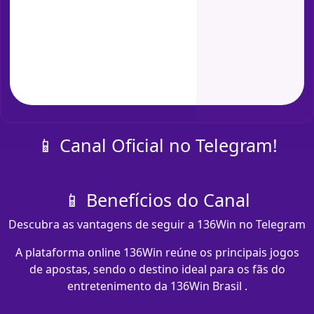
📱 Canal Oficial no Telegram!
📱 Benefícios do Canal
Descubra as vantagens de seguir a 136Win no Telegram
A plataforma online 136Win reúne os principais jogos
de apostas, sendo o destino ideal para os fãs do
entretenimento da 136Win Brasil .