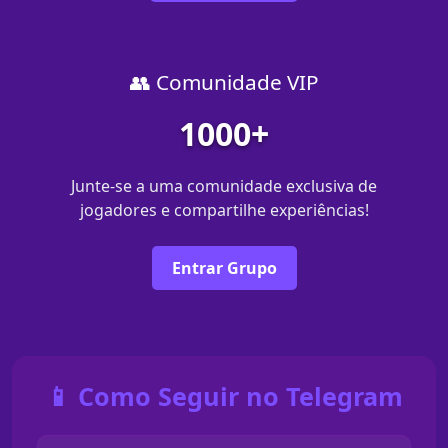
👥 Comunidade VIP
1000+
Junte-se a uma comunidade exclusiva de
jogadores e compartilhe experiências!
Entrar Grupo
📱 Como Seguir no Telegram