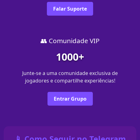
Falar Suporte
👥 Comunidade VIP
1000+
Junte-se a uma comunidade exclusiva de
jogadores e compartilhe experiências!
Entrar Grupo
📱 Como Seguir no Telegram