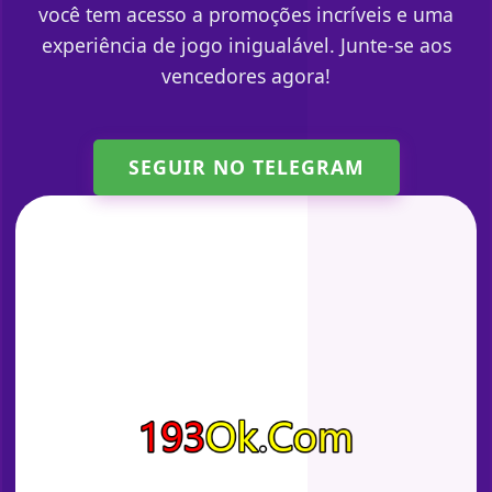
você tem acesso a promoções incríveis e uma
experiência de jogo inigualável. Junte-se aos
vencedores agora!
SEGUIR NO TELEGRAM