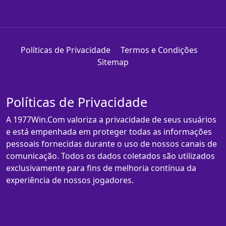
Políticas de Privacidade
Termos e Condições
Sitemap
Políticas de Privacidade
A 1977Win.Com valoriza a privacidade de seus usuários
e está empenhada em proteger todas as informações
pessoais fornecidas durante o uso de nossos canais de
comunicação. Todos os dados coletados são utilizados
exclusivamente para fins de melhoria contínua da
experiência de nossos jogadores.