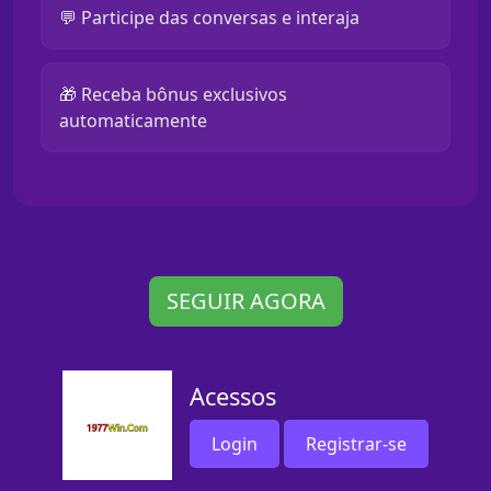
💬 Participe das conversas e interaja
🎁 Receba bônus exclusivos
automaticamente
SEGUIR AGORA
Acessos
Login
Registrar-se