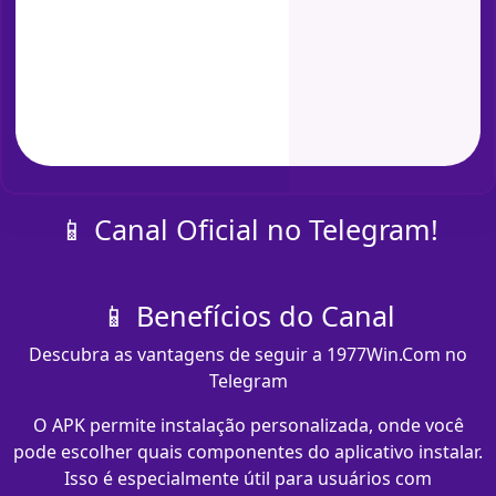
📱 Canal Oficial no Telegram!
📱 Benefícios do Canal
Descubra as vantagens de seguir a 1977Win.Com no
Telegram
O APK permite instalação personalizada, onde você
pode escolher quais componentes do aplicativo instalar.
Isso é especialmente útil para usuários com