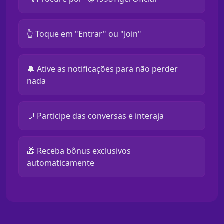
👆 Toque em "Entrar" ou "Join"
🔔 Ative as notificações para não perder
nada
💬 Participe das conversas e interaja
🎁 Receba bônus exclusivos
automaticamente