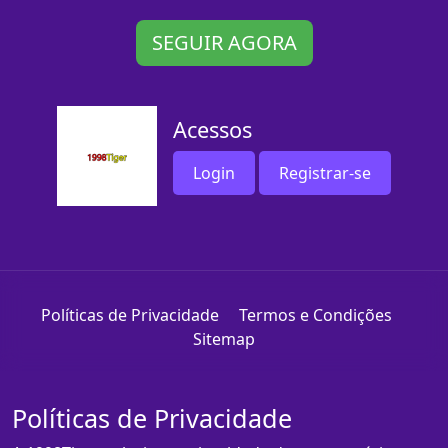
SEGUIR AGORA
Acessos
Login
Registrar-se
Políticas de Privacidade
Termos e Condições
Sitemap
Políticas de Privacidade