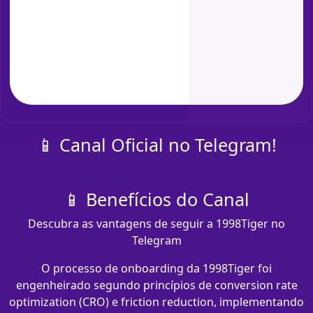
📱 Canal Oficial no Telegram!
📱 Benefícios do Canal
Descubra as vantagens de seguir a 1998Tiger no
Telegram
O processo de onboarding da 1998Tiger foi
engenheirado segundo princípios de conversion rate
optimization (CRO) e friction reduction, implementando