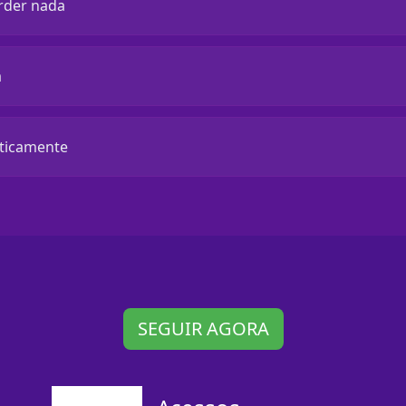
erder nada
a
aticamente
SEGUIR AGORA