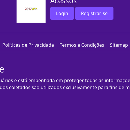
Acessos
Login
Registrar-se
Políticas de Privacidade
Termos e Condições
Sitemap
de
suários e está empenhada em proteger todas as informaçõe
os coletados são utilizados exclusivamente para fins de m