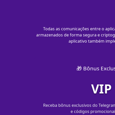
Todas as comunicações entre o aplica
armazenados de forma segura e criptogr
aplicativo também impl
🎁 Bônus Exclu
VIP
Receba bônus exclusivos do Telegra
e códigos promocionai