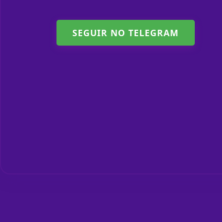
SEGUIR NO TELEGRAM