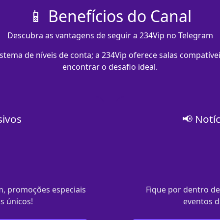
📱 Benefícios do Canal
Descubra as vantagens de seguir a 234Vip no Telegram
stema de níveis de conta; a 234Vip oferece salas compatívei
encontrar o desafio ideal.
sivos
📢 Notí
m, promoções especiais
Fique por dentro d
s únicos!
eventos d