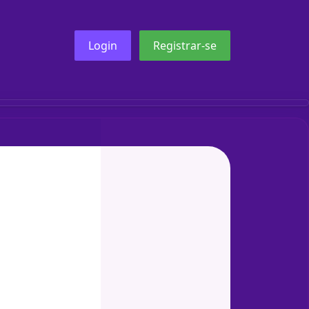
Login
Registrar-se