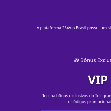
A plataforma 234Vip Brasil possui um si
🎁 Bônus Exclu
VIP
Receba bônus exclusivos do Telegra
e códigos promocionai