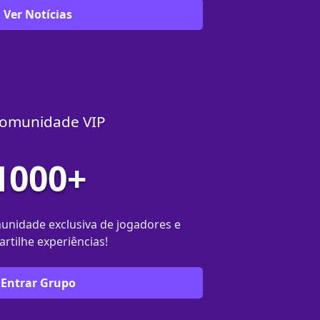
Ver Notícias
Comunidade VIP
1000+
unidade exclusiva de jogadores e
rtilhe experiências!
Entrar Grupo