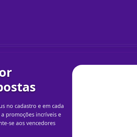
or
postas
us no cadastro e em cada
 a promoções incríveis e
unte-se aos vencedores