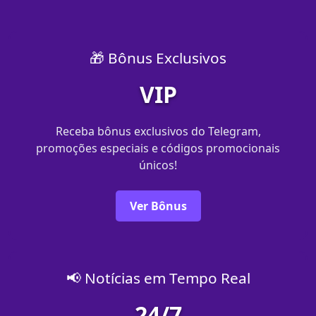
🎁 Bônus Exclusivos
VIP
Receba bônus exclusivos do Telegram,
promoções especiais e códigos promocionais
únicos!
Ver Bônus
📢 Notícias em Tempo Real
24/7