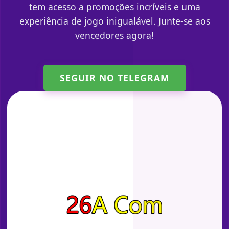
tem acesso a promoções incríveis e uma
experiência de jogo inigualável. Junte-se aos
vencedores agora!
SEGUIR NO TELEGRAM