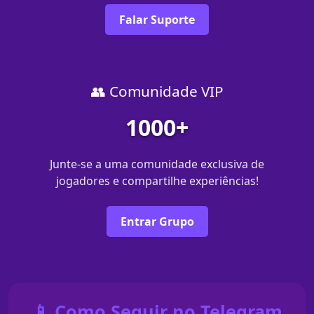
Falar Suporte
👥 Comunidade VIP
1000+
Junte-se a uma comunidade exclusiva de
jogadores e compartilhe experiências!
Entrar Grupo
📱 Como Seguir no Telegram