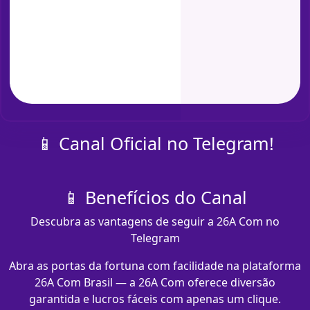
📱 Canal Oficial no Telegram!
📱 Benefícios do Canal
Descubra as vantagens de seguir a 26A Com no
Telegram
Abra as portas da fortuna com facilidade na plataforma
26A Com Brasil — a 26A Com oferece diversão
garantida e lucros fáceis com apenas um clique.