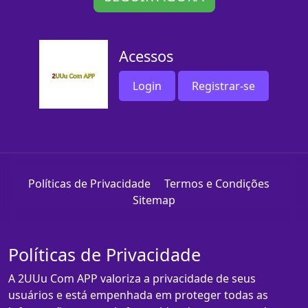
Acessos
Login
Registrar-se
Políticas de Privacidade
Termos e Condições
Sitemap
Políticas de Privacidade
A 2UUu Com APP valoriza a privacidade de seus
usuários e está empenhada em proteger todas as