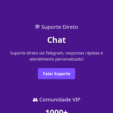
💬 Suporte Direto
Chat
Suporte direto via Telegram, respostas rápidas e
atendimento personalizado!
Falar Suporte
👥 Comunidade VIP
1000+