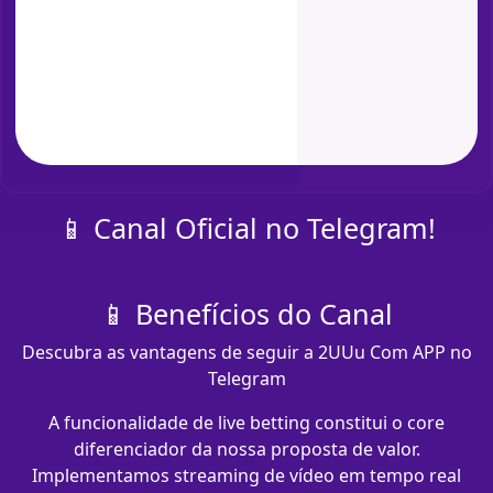
📱 Canal Oficial no Telegram!
📱 Benefícios do Canal
Descubra as vantagens de seguir a 2UUu Com APP no
Telegram
A funcionalidade de live betting constitui o core
diferenciador da nossa proposta de valor.
Implementamos streaming de vídeo em tempo real