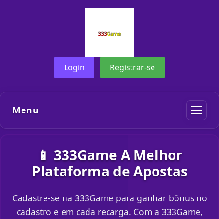
Login
Registrar-se
Menu
📱 333Game A Melhor
Plataforma de Apostas
Cadastre-se na 333Game para ganhar bônus no
cadastro e em cada recarga. Com a 333Game,