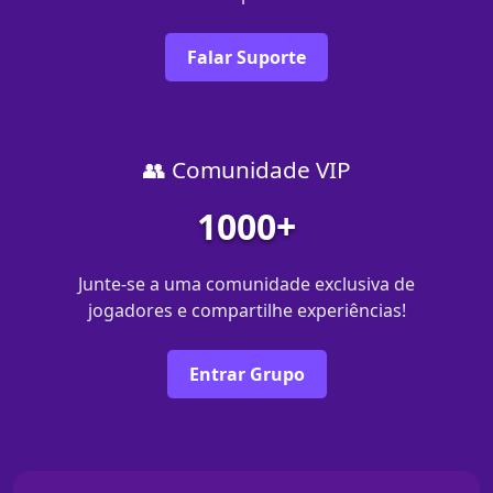
Falar Suporte
👥 Comunidade VIP
1000+
Junte-se a uma comunidade exclusiva de
jogadores e compartilhe experiências!
Entrar Grupo