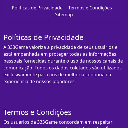
Políticas de Privacidade
Termos e Condições
Sitemap
Políticas de Privacidade
A 333Game valoriza a privacidade de seus usuários e
está empenhada em proteger todas as informações
pessoais fornecidas durante o uso de nossos canais de
comunicação. Todos os dados coletados são utilizados
exclusivamente para fins de melhoria contínua da
experiência de nossos jogadores.
Termos e Condições
Os usuários da 333Game concordam em respeitar