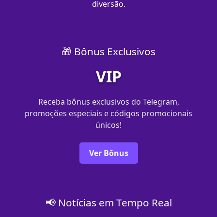
diversão.
🎁 Bônus Exclusivos
VIP
Receba bônus exclusivos do Telegram,
promoções especiais e códigos promocionais
únicos!
Ver Bônus
📢 Notícias em Tempo Real