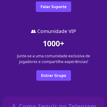
Falar Suporte
👥 Comunidade VIP
1000+
Junte-se a uma comunidade exclusiva de
jogadores e compartilhe experiências!
Entrar Grupo
📱 Como Seguir no Telegram