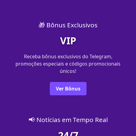
🎁 Bônus Exclusivos
VIP
Receba bônus exclusivos do Telegram,
promoções especiais e códigos promocionais
únicos!
Ver Bônus
📢 Notícias em Tempo Real
24/7