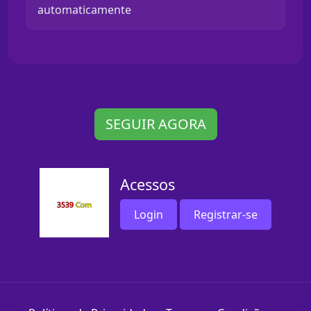
automaticamente
SEGUIR AGORA
Acessos
Login
Registrar-se