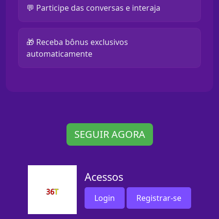
💬 Participe das conversas e interaja
🎁 Receba bônus exclusivos
automaticamente
SEGUIR AGORA
Acessos
Login
Registrar-se