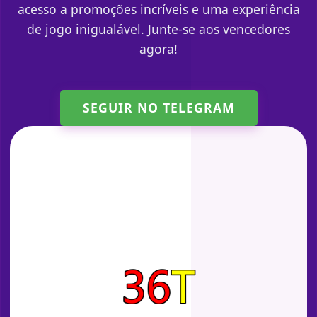
acesso a promoções incríveis e uma experiência
de jogo inigualável. Junte-se aos vencedores
agora!
SEGUIR NO TELEGRAM