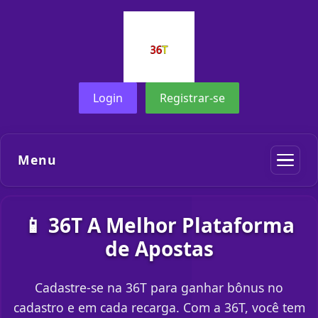
Login
Registrar-se
Menu
📱 36T A Melhor Plataforma
de Apostas
Cadastre-se na 36T para ganhar bônus no
cadastro e em cada recarga. Com a 36T, você tem