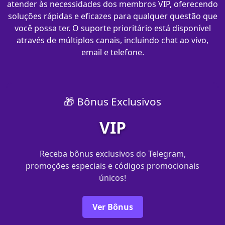
atender às necessidades dos membros VIP, oferecendo
soluções rápidas e eficazes para qualquer questão que
você possa ter. O suporte prioritário está disponível
através de múltiplos canais, incluindo chat ao vivo,
email e telefone.
🎁 Bônus Exclusivos
VIP
Receba bônus exclusivos do Telegram,
promoções especiais e códigos promocionais
únicos!
Ver Bônus