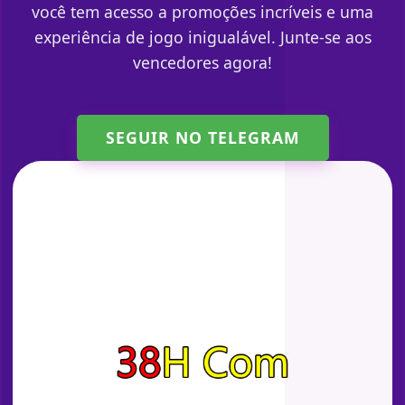
você tem acesso a promoções incríveis e uma
experiência de jogo inigualável. Junte-se aos
vencedores agora!
SEGUIR NO TELEGRAM