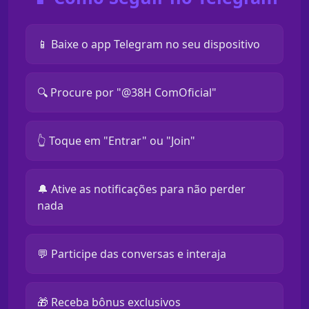
📱 Baixe o app Telegram no seu dispositivo
🔍 Procure por "@38H ComOficial"
👆 Toque em "Entrar" ou "Join"
🔔 Ative as notificações para não perder
nada
💬 Participe das conversas e interaja
🎁 Receba bônus exclusivos