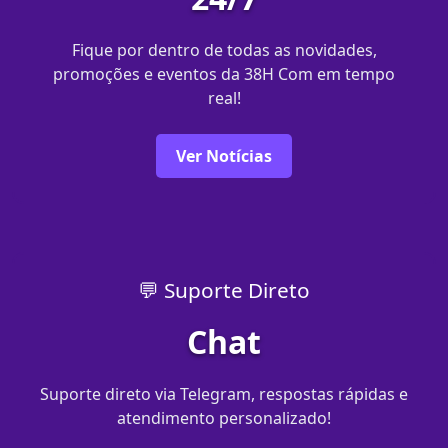
Fique por dentro de todas as novidades,
promoções e eventos da 38H Com em tempo
real!
Ver Notícias
💬 Suporte Direto
Chat
Suporte direto via Telegram, respostas rápidas e
atendimento personalizado!