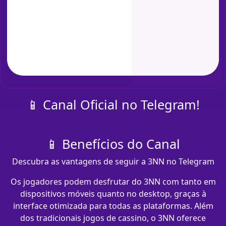
📱 Canal Oficial no Telegram!
📱 Benefícios do Canal
Descubra as vantagens de seguir a 3NN no Telegram
Os jogadores podem desfrutar do 3NN com​ tanto em
dispositivos móveis quanto no desktop, graças à
interface otimizada para todas as plataformas. Além
dos tradicionais jogos de cassino, o 3NN oferece