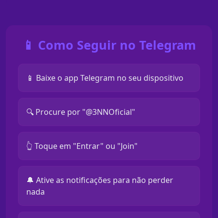
📱 Como Seguir no Telegram
📱 Baixe o app Telegram no seu dispositivo
🔍 Procure por "@3NNOficial"
👆 Toque em "Entrar" ou "Join"
🔔 Ative as notificações para não perder
nada