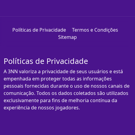
Políticas de Privacidade
Termos e Condições
Sitemap
Políticas de Privacidade
A 3NN valoriza a privacidade de seus usuários e está
empenhada em proteger todas as informações
pessoais fornecidas durante o uso de nossos canais de
comunicação. Todos os dados coletados são utilizados
exclusivamente para fins de melhoria contínua da
experiência de nossos jogadores.