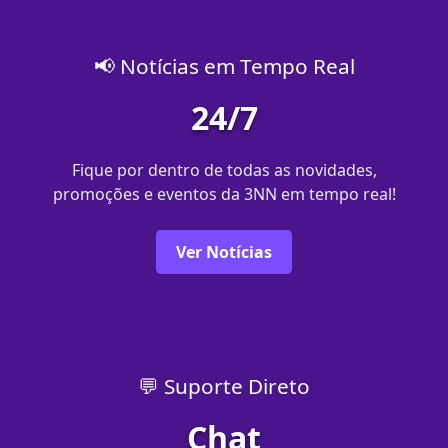
📢 Notícias em Tempo Real
24/7
Fique por dentro de todas as novidades,
promoções e eventos da 3NN em tempo real!
Ver Notícias
💬 Suporte Direto
Chat