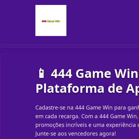
📱 444 Game Win
Plataforma de A
Cadastre-se na 444 Game Win para ganh
em cada recarga. Com a 444 Game Win, 
promoções incríveis e uma experiência d
Junte-se aos vencedores agora!