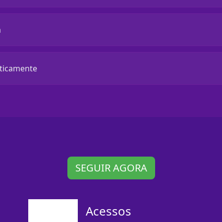
a
aticamente
SEGUIR AGORA
Acessos