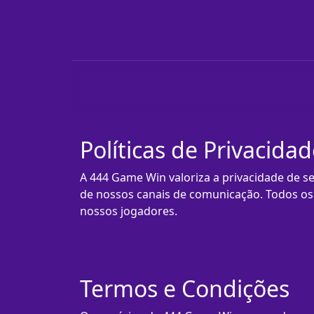
Políticas de Privacida
A 444 Game Win valoriza a privacidade de 
de nossos canais de comunicação. Todos os 
nossos jogadores.
Termos e Condições