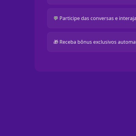
💬 Participe das conversas e interaj
🎁 Receba bônus exclusivos autom