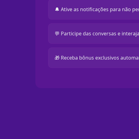
🔔 Ative as notificações para não p
💬 Participe das conversas e interaj
🎁 Receba bônus exclusivos autom