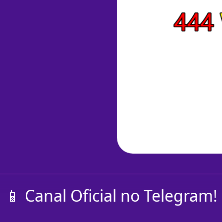
📱 Canal Oficial no Telegram!