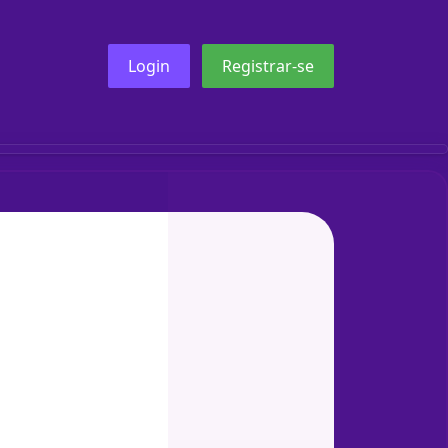
Login
Registrar-se