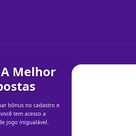
 A Melhor
postas
har bônus no cadastro e
 você tem acesso a
e jogo inigualável.