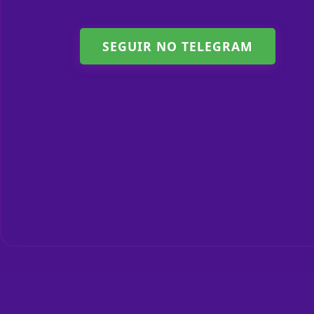
SEGUIR NO TELEGRAM