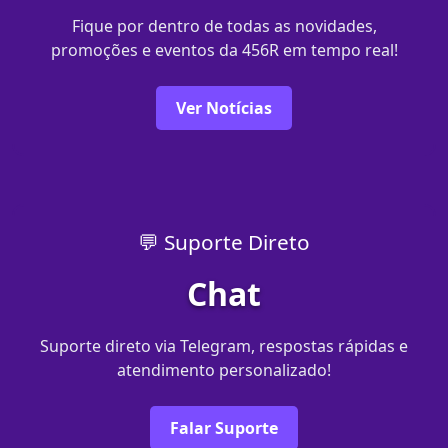
Fique por dentro de todas as novidades,
promoções e eventos da 456R em tempo real!
Ver Notícias
💬 Suporte Direto
Chat
Suporte direto via Telegram, respostas rápidas e
atendimento personalizado!
Falar Suporte