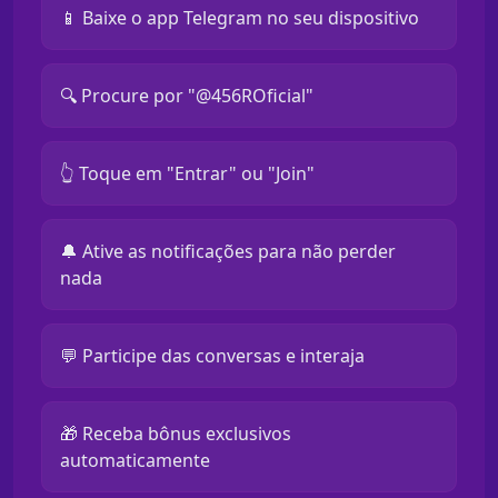
📱 Baixe o app Telegram no seu dispositivo
🔍 Procure por "@456ROficial"
👆 Toque em "Entrar" ou "Join"
🔔 Ative as notificações para não perder
nada
💬 Participe das conversas e interaja
🎁 Receba bônus exclusivos
automaticamente