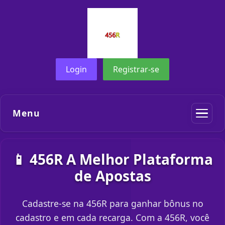
Login
Registrar-se
Menu
📱 456R A Melhor Plataforma
de Apostas
Cadastre-se na 456R para ganhar bônus no
cadastro e em cada recarga. Com a 456R, você