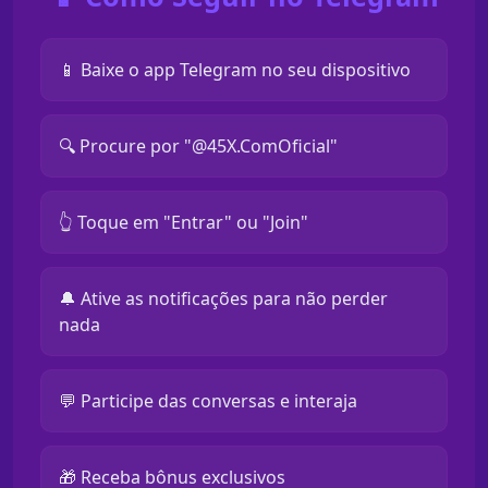
📱 Baixe o app Telegram no seu dispositivo
🔍 Procure por "@45X.ComOficial"
👆 Toque em "Entrar" ou "Join"
🔔 Ative as notificações para não perder
nada
💬 Participe das conversas e interaja
🎁 Receba bônus exclusivos