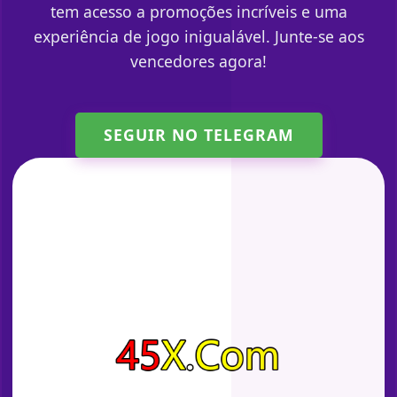
tem acesso a promoções incríveis e uma
experiência de jogo inigualável. Junte-se aos
vencedores agora!
SEGUIR NO TELEGRAM