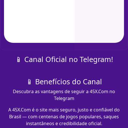
📱 Canal Oficial no Telegram!
📱 Benefícios do Canal
Descubra as vantagens de seguir a 45X.Com no
Telegram
A 45X.Com é o site mais seguro, justo e confiável do
Brasil — com centenas de jogos populares, saques
instantâneos e credibilidade oficial.