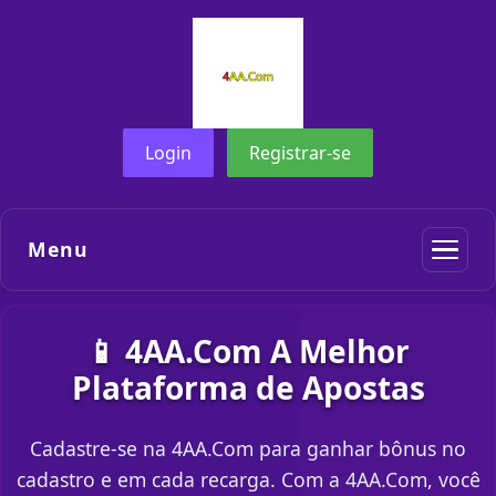
Login
Registrar-se
Menu
📱 4AA.Com A Melhor
Plataforma de Apostas
Cadastre-se na 4AA.Com para ganhar bônus no
cadastro e em cada recarga. Com a 4AA.Com, você