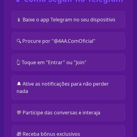
📱 Baixe o app Telegram no seu dispositivo
🔍 Procure por "@4AA.ComOficial"
👆 Toque em "Entrar" ou "Join"
🔔 Ative as notificações para não perder
nada
💬 Participe das conversas e interaja
🎁 Receba bônus exclusivos