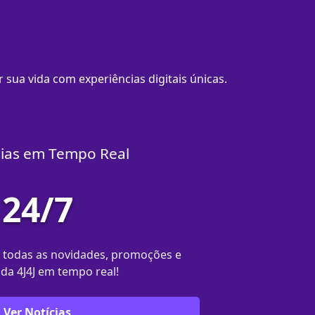
 sua vida com experiências digitais únicas.
cias em Tempo Real
24/7
e todas as novidades, promoções e
da 4J4J em tempo real!
Ver Notícias