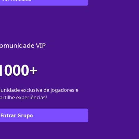
Comunidade VIP
1000+
unidade exclusiva de jogadores e
rtilhe experiências!
Entrar Grupo