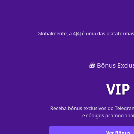
Globalmente, a 4J4J é uma das plataformas 
🎁 Bônus Exclu
VIP
Receba bônus exclusivos do Telegra
e códigos promocionai
Ver Bônus