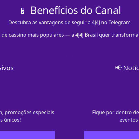
📱 Benefícios do Canal
Descubra as vantagens de seguir a 4J4J no Telegram
de cassino mais populares — a 4J4J Brasil quer transformar
sivos
📢 Notí
m, promoções especiais
Fique por dentro d
s únicos!
eventos 