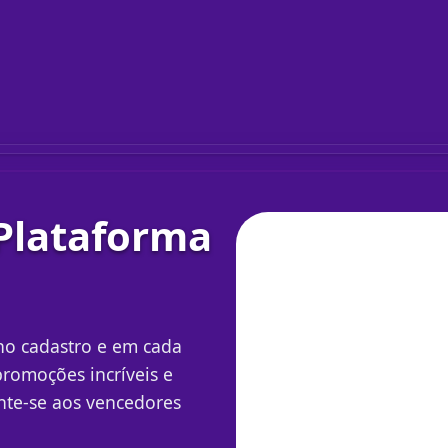
 Plataforma
no cadastro e em cada
promoções incríveis e
unte-se aos vencedores