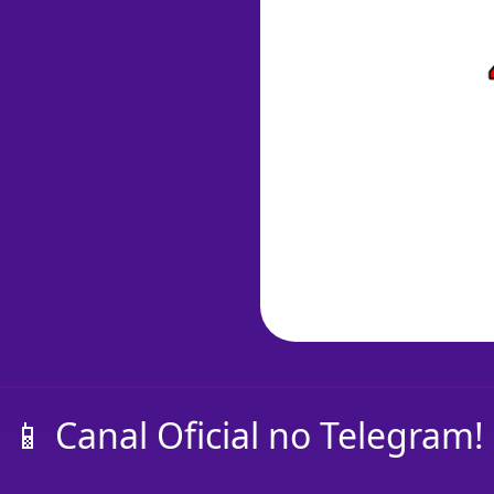
📱 Canal Oficial no Telegram!