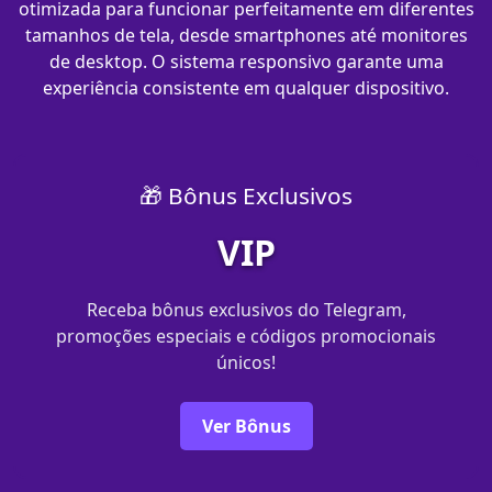
otimizada para funcionar perfeitamente em diferentes
tamanhos de tela, desde smartphones até monitores
de desktop. O sistema responsivo garante uma
experiência consistente em qualquer dispositivo.
🎁 Bônus Exclusivos
VIP
Receba bônus exclusivos do Telegram,
promoções especiais e códigos promocionais
únicos!
Ver Bônus