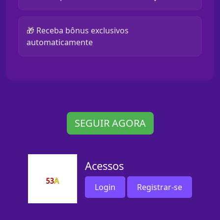
🎁 Receba bônus exclusivos
automaticamente
SEGUIR AGORA
Acessos
Login
Registrar-se