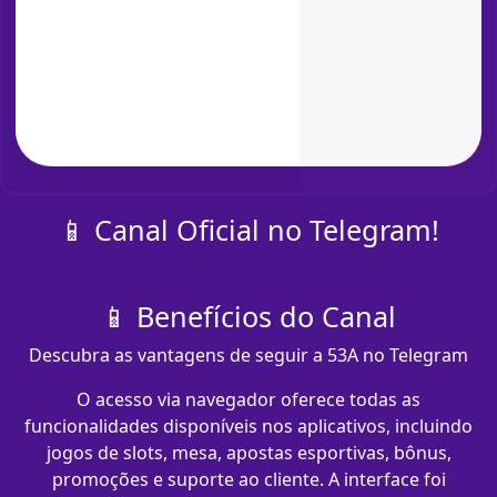
📱 Canal Oficial no Telegram!
📱 Benefícios do Canal
Descubra as vantagens de seguir a 53A no Telegram
O acesso via navegador oferece todas as
funcionalidades disponíveis nos aplicativos, incluindo
jogos de slots, mesa, apostas esportivas, bônus,
promoções e suporte ao cliente. A interface foi