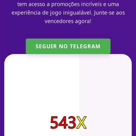
tem acesso a promoções incríveis e uma
experiência de jogo inigualável. Junte-se aos
vencedores agora!
SEGUIR NO TELEGRAM