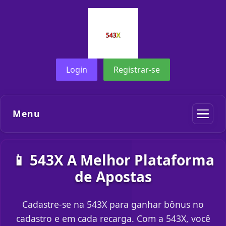
Login
Registrar-se
Menu
📱 543X A Melhor Plataforma
de Apostas
Cadastre-se na 543X para ganhar bônus no
cadastro e em cada recarga. Com a 543X, você