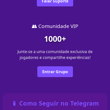
Falar Suporte
👥 Comunidade VIP
1000+
Junte-se a uma comunidade exclusiva de
jogadores e compartilhe experiências!
Entrar Grupo
📱 Como Seguir no Telegram