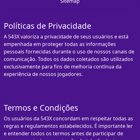
Sitemap
Políticas de Privacidade
A 543X valoriza a privacidade de seus usuários e está
empenhada em proteger todas as informações
pessoais fornecidas durante o uso de nossos canais de
comunicação. Todos os dados coletados são utilizados
exclusivamente para fins de melhoria contínua da
experiência de nossos jogadores.
Termos e Condições
Os usuários da 543X concordam em respeitar todas as
regras e regulamentos estabelecidos. É importante ler
e entender todos os termos antes de participar de