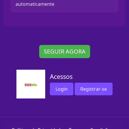
automaticamente
SEGUIR AGORA
Acessos
Login
Registrar-se