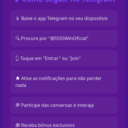
📱 Baixe o app Telegram no seu dispositivo
🔍 Procure por "@5555WinOficial"
👆 Toque em "Entrar" ou "Join"
🔔 Ative as notificações para não perder
nada
💬 Participe das conversas e interaja
🎁 Receba bônus exclusivos