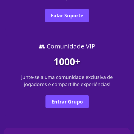
Falar Suporte
👥 Comunidade VIP
1000+
Junte-se a uma comunidade exclusiva de
jogadores e compartilhe experiências!
Entrar Grupo