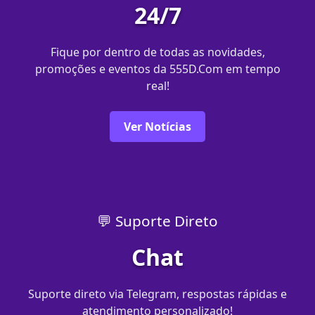
24/7
Fique por dentro de todas as novidades,
promoções e eventos da 555D.Com em tempo
real!
Ver Notícias
💬 Suporte Direto
Chat
Suporte direto via Telegram, respostas rápidas e
atendimento personalizado!