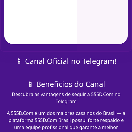
📱 Canal Oficial no Telegram!
📱 Benefícios do Canal
Descubra as vantagens de seguir a 555D.Com no
Telegram
A 555D.Com é um dos maiores cassinos do Brasil — a
plataforma 555D.Com Brasil possui forte respaldo e
uma equipe profissional que garante a melhor