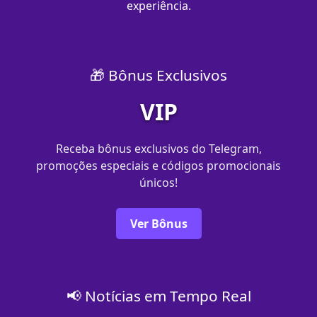
experiência.
🎁 Bônus Exclusivos
VIP
Receba bônus exclusivos do Telegram,
promoções especiais e códigos promocionais
únicos!
Ver Bônus
📢 Notícias em Tempo Real