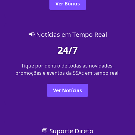
Ver Bônus
📢 Notícias em Tempo Real
24/7
Fique por dentro de todas as novidades,
promoções e eventos da 55Ac em tempo real!
Ver Notícias
💬 Suporte Direto