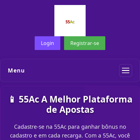
Login
Registrar-se
Menu
📱 55Ac A Melhor Plataforma
de Apostas
Cadastre-se na 55Ac para ganhar bônus no
cadastro e em cada recarga. Com a 55Ac, você