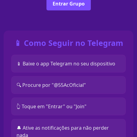
Entrar Grupo
📱 Como Seguir no Telegram
📱 Baixe o app Telegram no seu dispositivo
🔍 Procure por "@55AcOficial"
👆 Toque em "Entrar" ou "Join"
🔔 Ative as notificações para não perder
nada