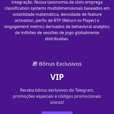
integração. Nossa taxonomia de slots emprega
classification systems multidimensionais baseados em
volatilidade matemática, densidade de feature
activation, perfis de RTP (Return to Player) e
engagement metrics derivados de behavioral analytics
de milhões de sessões de jogo globalmente
distribuídas.
🎁 Bônus Exclusivos
VIP
Receba bônus exclusivos do Telegram,
promoções especiais e códigos promocionais
únicos!