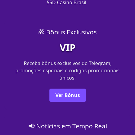
55D Casino Brasil .
🎁 Bônus Exclusivos
VIP
Receba bônus exclusivos do Telegram,
promoções especiais e códigos promocionais
únicos!
Ver Bônus
📢 Notícias em Tempo Real