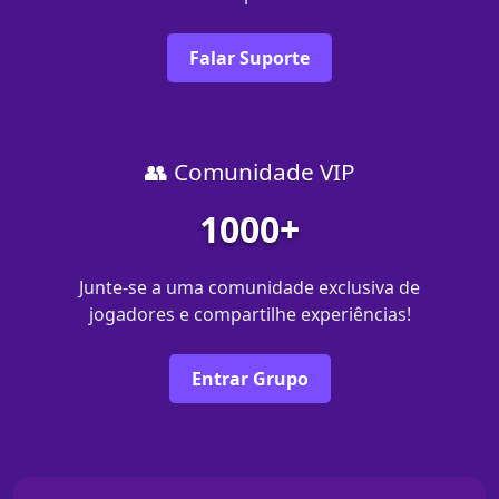
Falar Suporte
👥 Comunidade VIP
1000+
Junte-se a uma comunidade exclusiva de
jogadores e compartilhe experiências!
Entrar Grupo