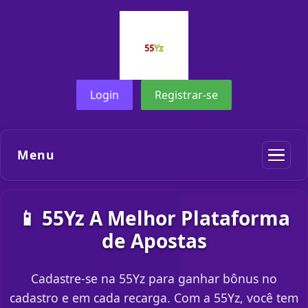
Login
Registrar-se
Menu
📱 55Yz A Melhor Plataforma
de Apostas
Cadastre-se na 55Yz para ganhar bônus no
cadastro e em cada recarga. Com a 55Yz, você tem