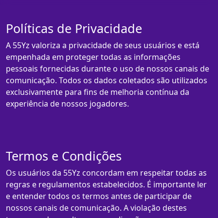
Políticas de Privacidade
A 55Yz valoriza a privacidade de seus usuários e está
empenhada em proteger todas as informações
pessoais fornecidas durante o uso de nossos canais de
comunicação. Todos os dados coletados são utilizados
exclusivamente para fins de melhoria contínua da
experiência de nossos jogadores.
Termos e Condições
Os usuários da 55Yz concordam em respeitar todas as
regras e regulamentos estabelecidos. É importante ler
e entender todos os termos antes de participar de
nossos canais de comunicação. A violação destes