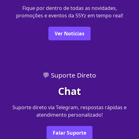
Fique por dentro de todas as novidades,
promoções e eventos da 55Yz em tempo real!
Ver Notícias
💬 Suporte Direto
Chat
Suporte direto via Telegram, respostas rápidas e
atendimento personalizado!
Falar Suporte