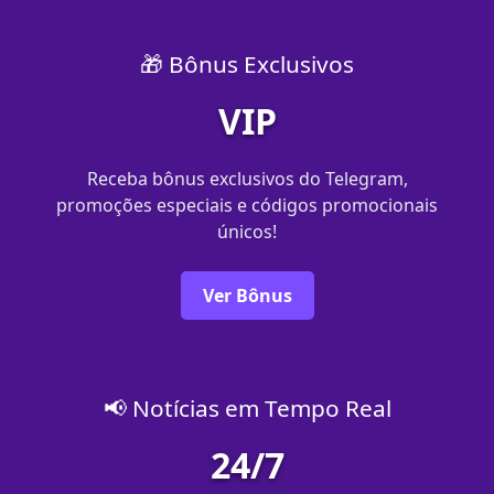
🎁 Bônus Exclusivos
VIP
Receba bônus exclusivos do Telegram,
promoções especiais e códigos promocionais
únicos!
Ver Bônus
📢 Notícias em Tempo Real
24/7