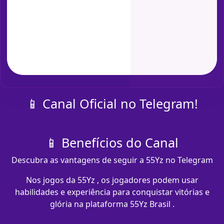
📱 Canal Oficial no Telegram!
📱 Benefícios do Canal
Descubra as vantagens de seguir a 55Yz no Telegram
Nos jogos da 55Yz , os jogadores podem usar
habilidades e experiência para conquistar vitórias e
glória na plataforma 55Yz Brasil .