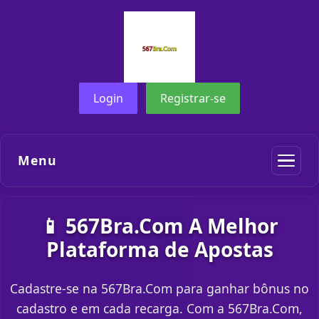
Login
Registrar-se
Menu
📱 567Bra.Com A Melhor
Plataforma de Apostas
Cadastre-se na 567Bra.Com para ganhar bônus no
cadastro e em cada recarga. Com a 567Bra.Com,