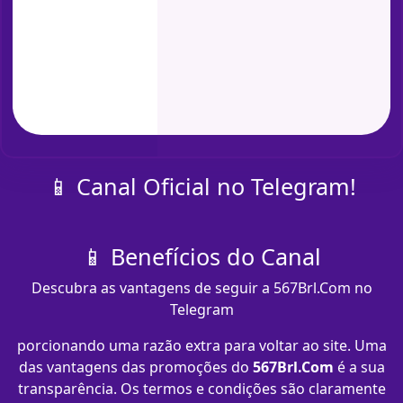
📱 Canal Oficial no Telegram!
📱 Benefícios do Canal
Descubra as vantagens de seguir a 567Brl.Com no
Telegram
porcionando uma razão extra para voltar ao site. Uma
das vantagens das promoções do
567Brl.Com
é a sua
transparência. Os termos e condições são claramente