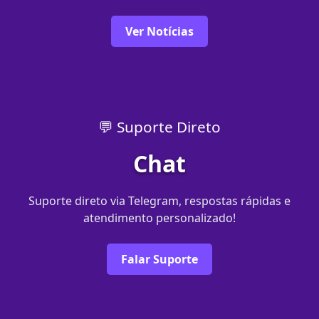
Ver Notícias
💬 Suporte Direto
Chat
Suporte direto via Telegram, respostas rápidas e
atendimento personalizado!
Falar Suporte