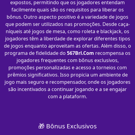
expostos, permitindo que os jogadores entendam
facilmente quais são os requisitos para liberar os
bônus. Outro aspecto positivo é a variedade de jogos
que podem ser utilizados nas promoções. Desde caça-
níqueis até jogos de mesa, como roleta e blackjack, os
jogadores têm a liberdade de explorar diferentes tipos
de jogos enquanto aproveitam as ofertas. Além disso, o
programa de fidelidade do
567Brl.Com
recompensa os
jogadores frequentes com bônus exclusivos,
promoções personalizadas e acesso a torneios com
prêmios significativos. Isso propicia um ambiente de
jogo mais seguro e recompensador, onde os jogadores
são incentivados a continuar jogando e a se engajar
com a plataform.
🎁 Bônus Exclusivos