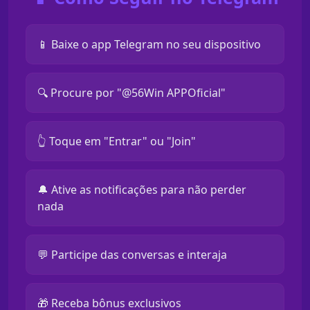
📱 Baixe o app Telegram no seu dispositivo
🔍 Procure por "@56Win APPOficial"
👆 Toque em "Entrar" ou "Join"
🔔 Ative as notificações para não perder
nada
💬 Participe das conversas e interaja
🎁 Receba bônus exclusivos