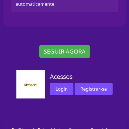
automaticamente
SEGUIR AGORA
Acessos
Login
Registrar-se