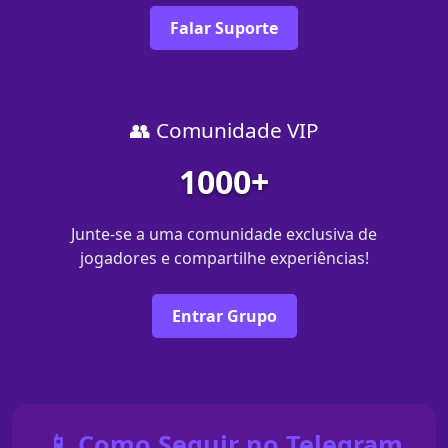
Falar Suporte
👥 Comunidade VIP
1000+
Junte-se a uma comunidade exclusiva de
jogadores e compartilhe experiências!
Entrar Grupo
📱 Como Seguir no Telegram