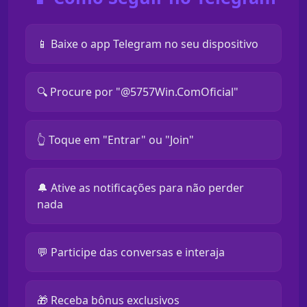
📱 Baixe o app Telegram no seu dispositivo
🔍 Procure por "@5757Win.ComOficial"
👆 Toque em "Entrar" ou "Join"
🔔 Ative as notificações para não perder
nada
💬 Participe das conversas e interaja
🎁 Receba bônus exclusivos