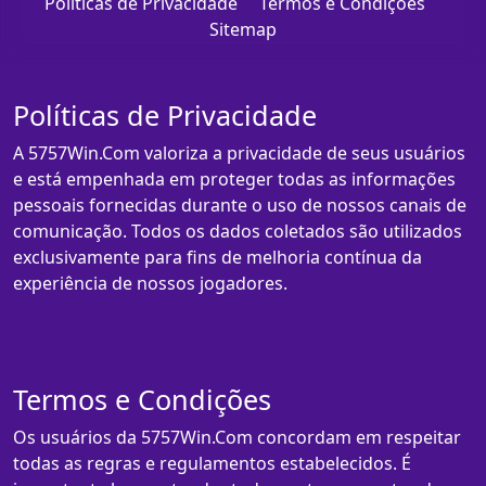
Políticas de Privacidade
Termos e Condições
Sitemap
Políticas de Privacidade
A 5757Win.Com valoriza a privacidade de seus usuários
e está empenhada em proteger todas as informações
pessoais fornecidas durante o uso de nossos canais de
comunicação. Todos os dados coletados são utilizados
exclusivamente para fins de melhoria contínua da
experiência de nossos jogadores.
Termos e Condições
Os usuários da 5757Win.Com concordam em respeitar
todas as regras e regulamentos estabelecidos. É