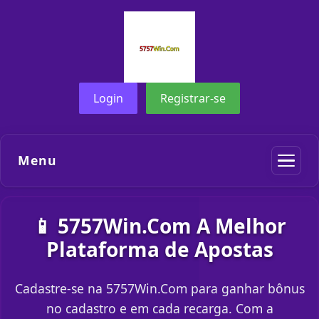
Login
Registrar-se
Menu
📱 5757Win.Com A Melhor
Plataforma de Apostas
Cadastre-se na 5757Win.Com para ganhar bônus
no cadastro e em cada recarga. Com a