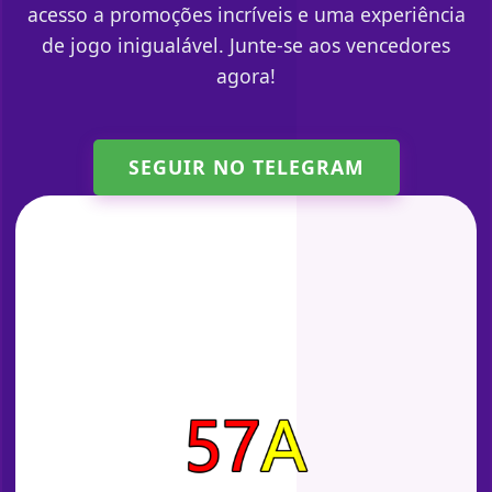
acesso a promoções incríveis e uma experiência
de jogo inigualável. Junte-se aos vencedores
agora!
SEGUIR NO TELEGRAM