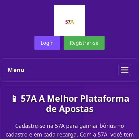
Login
Registrar-se
Menu
📱 57A A Melhor Plataforma
de Apostas
Cadastre-se na 57A para ganhar bônus no
cadastro e em cada recarga. Com a 57A, você tem