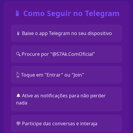
📱 Como Seguir no Telegram
📱 Baixe o app Telegram no seu dispositivo
🔍 Procure por "@57Ak.ComOficial"
👆 Toque em "Entrar" ou "Join"
🔔 Ative as notificações para não perder
nada
💬 Participe das conversas e interaja