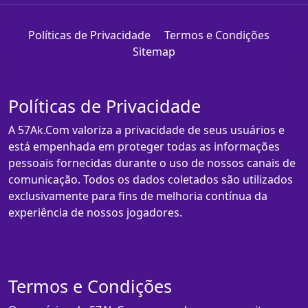
Políticas de Privacidade
Termos e Condições
Sitemap
Políticas de Privacidade
A 57Ak.Com valoriza a privacidade de seus usuários e
está empenhada em proteger todas as informações
pessoais fornecidas durante o uso de nossos canais de
comunicação. Todos os dados coletados são utilizados
exclusivamente para fins de melhoria contínua da
experiência de nossos jogadores.
Termos e Condições