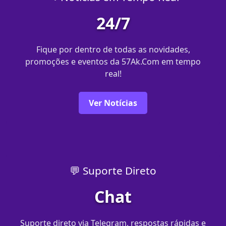
24/7
Fique por dentro de todas as novidades,
promoções e eventos da 57Ak.Com em tempo
real!
Ver Notícias
💬 Suporte Direto
Chat
Suporte direto via Telegram, respostas rápidas e