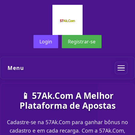
Login
Registrar-se
Menu
📱 57Ak.Com A Melhor
Plataforma de Apostas
Cadastre-se na 57Ak.Com para ganhar bônus no
cadastro e em cada recarga. Com a 57Ak.Com,