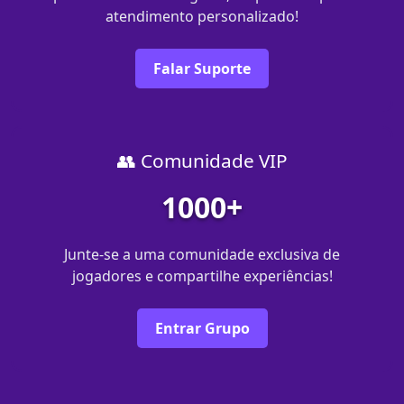
atendimento personalizado!
Falar Suporte
👥 Comunidade VIP
1000+
Junte-se a uma comunidade exclusiva de
jogadores e compartilhe experiências!
Entrar Grupo