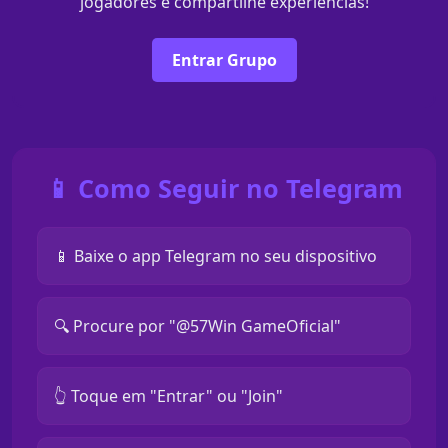
jogadores e compartilhe experiências!
Entrar Grupo
📱 Como Seguir no Telegram
📱 Baixe o app Telegram no seu dispositivo
🔍 Procure por "@57Win GameOficial"
👆 Toque em "Entrar" ou "Join"