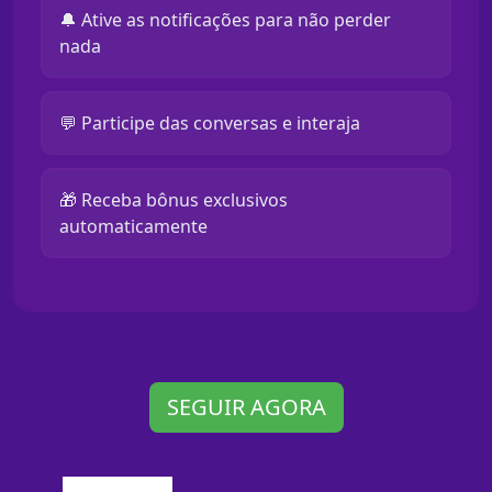
🔔 Ative as notificações para não perder
nada
💬 Participe das conversas e interaja
🎁 Receba bônus exclusivos
automaticamente
SEGUIR AGORA