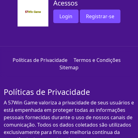
Acessos
Login
Registrar-se
Políticas de Privacidade
Termos e Condições
Sitemap
Políticas de Privacidade
A 57Win Game valoriza a privacidade de seus usuários e
está empenhada em proteger todas as informações
pessoais fornecidas durante o uso de nossos canais de
comunicação. Todos os dados coletados são utilizados
exclusivamente para fins de melhoria contínua da