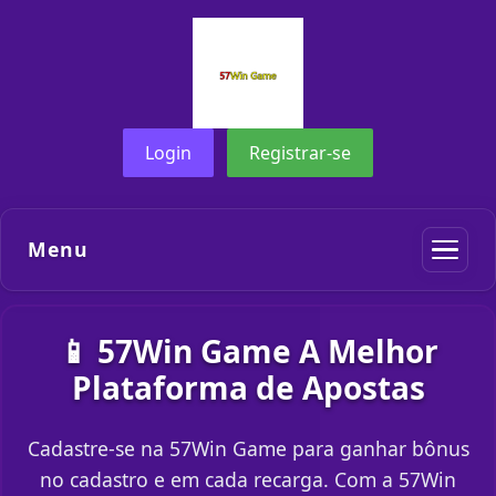
Login
Registrar-se
Menu
📱 57Win Game A Melhor
Plataforma de Apostas
Cadastre-se na 57Win Game para ganhar bônus
no cadastro e em cada recarga. Com a 57Win