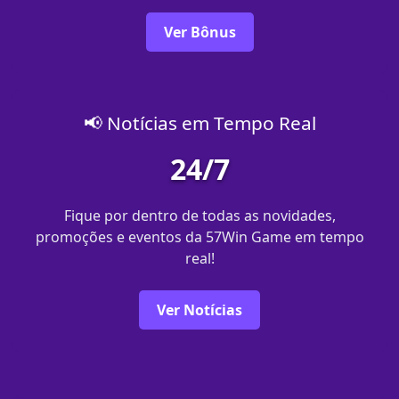
Ver Bônus
📢 Notícias em Tempo Real
24/7
Fique por dentro de todas as novidades,
promoções e eventos da 57Win Game em tempo
real!
Ver Notícias