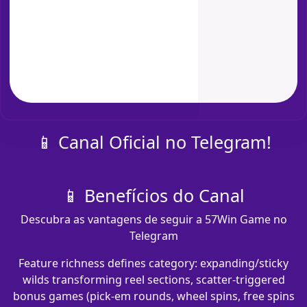
📱 Canal Oficial no Telegram!
📱 Benefícios do Canal
Descubra as vantagens de seguir a 57Win Game no
Telegram
Feature richness defines category: expanding/sticky
wilds transforming reel sections, scatter-triggered
bonus games (pick-em rounds, wheel spins, free spins