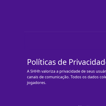
Políticas de Privacida
A 5HHh valoriza a privacidade de seus usu
canais de comunicação. Todos os dados cole
jogadores.