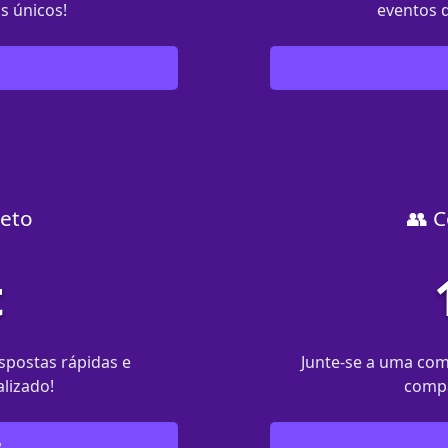
s únicos!
eventos 
reto
👥 
t
espostas rápidas e
Junte-se a uma com
lizado!
compa
e