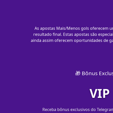
As apostas Mais/Menos gols oferecem um
resultado final. Estas apostas são esp
ainda assim oferecem oportunidades de ga
🎁 Bônus Exclu
VIP
Receba bônus exclusivos do Telegra