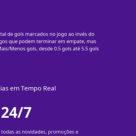
al de gols marcados no jogo ao invés do
jogos que podem terminar em empate, mas
s/Menos gols, desde 0.5 gols até 5.5 gols
cias em Tempo Real
24/7
e todas as novidades, promoções e