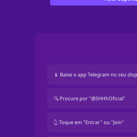
📱 Baixe o app Telegram no seu disp
🔍 Procure por "@5HHhOficial"
👆 Toque em "Entrar" ou "Join"