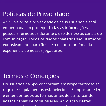
Políticas de Privacidade
A 5J55 valoriza a privacidade de seus usuários e está
empenhada em proteger todas as informações
pessoais fornecidas durante o uso de nossos canais de
comunicação. Todos os dados coletados são utilizados
exclusivamente para fins de melhoria contínua da
experiência de nossos jogadores.
Termos e Condições
Os usuários da 5J55 concordam em respeitar todas as
regras e regulamentos estabelecidos. É importante ler
e entender todos os termos antes de participar de
nossos canais de comunicação. A violação destes