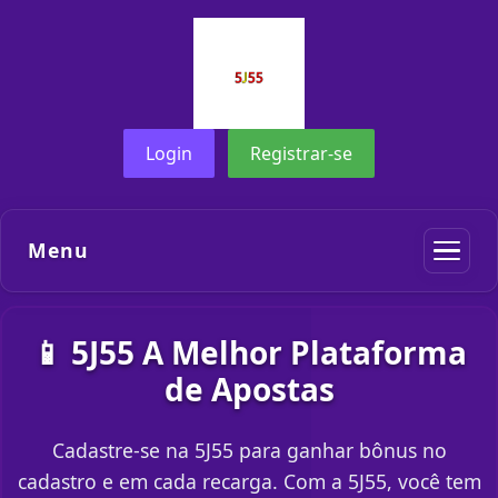
Login
Registrar-se
Menu
📱 5J55 A Melhor Plataforma
de Apostas
Cadastre-se na 5J55 para ganhar bônus no
cadastro e em cada recarga. Com a 5J55, você tem