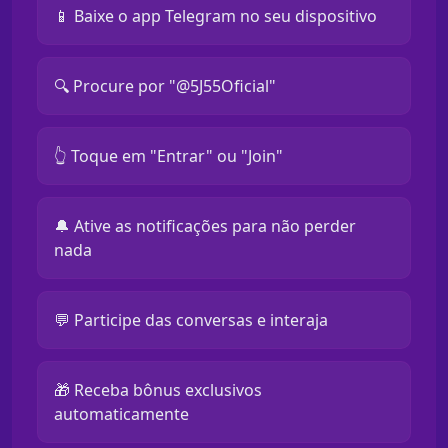
📱 Baixe o app Telegram no seu dispositivo
🔍 Procure por "@5J55Oficial"
👆 Toque em "Entrar" ou "Join"
🔔 Ative as notificações para não perder
nada
💬 Participe das conversas e interaja
🎁 Receba bônus exclusivos
automaticamente