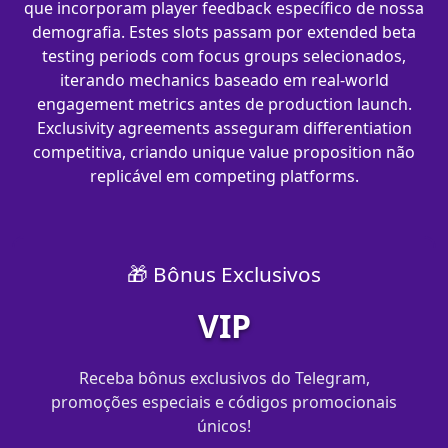
que incorporam player feedback específico de nossa
demografia. Estes slots passam por extended beta
testing periods com focus groups selecionados,
iterando mechanics baseado em real-world
engagement metrics antes de production launch.
Exclusivity agreements asseguram differentiation
competitiva, criando unique value proposition não
replicável em competing platforms.
🎁 Bônus Exclusivos
VIP
Receba bônus exclusivos do Telegram,
promoções especiais e códigos promocionais
únicos!