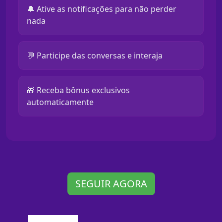
🔔 Ative as notificações para não perder
nada
💬 Participe das conversas e interaja
🎁 Receba bônus exclusivos
automaticamente
SEGUIR AGORA