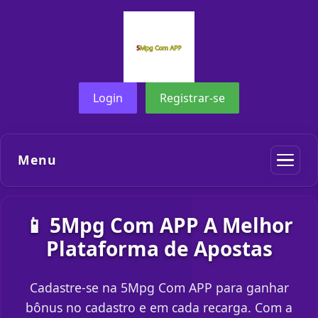
Login
Registrar-se
Menu
📱 5Mpg Com APP A Melhor
Plataforma de Apostas
Cadastre-se na 5Mpg Com APP para ganhar
bônus no cadastro e em cada recarga. Com a