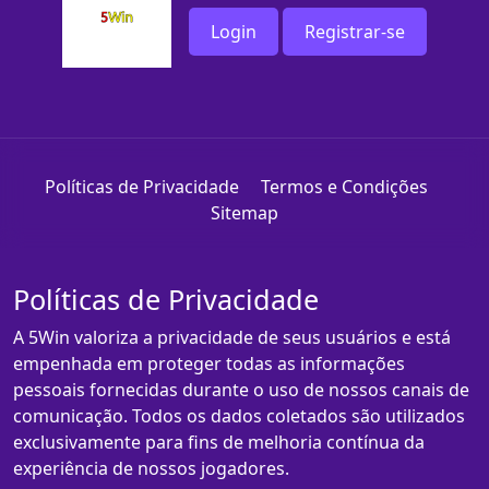
Login
Registrar-se
Políticas de Privacidade
Termos e Condições
Sitemap
Políticas de Privacidade
A 5Win valoriza a privacidade de seus usuários e está
empenhada em proteger todas as informações
pessoais fornecidas durante o uso de nossos canais de
comunicação. Todos os dados coletados são utilizados
exclusivamente para fins de melhoria contínua da
experiência de nossos jogadores.