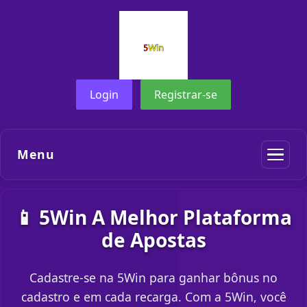
Login
Registrar-se
Menu
📱 5Win A Melhor Plataforma
de Apostas
Cadastre-se na 5Win para ganhar bônus no
cadastro e em cada recarga. Com a 5Win, você