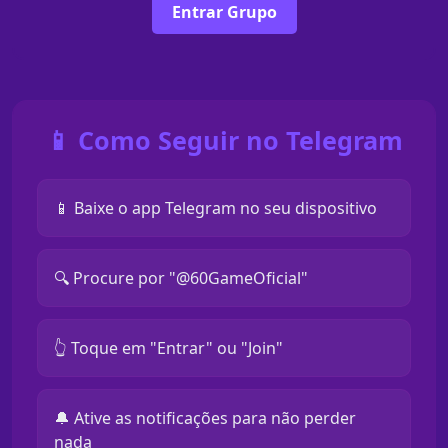
Entrar Grupo
📱 Como Seguir no Telegram
📱 Baixe o app Telegram no seu dispositivo
🔍 Procure por "@60GameOficial"
👆 Toque em "Entrar" ou "Join"
🔔 Ative as notificações para não perder
nada