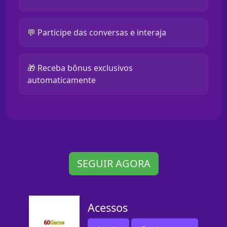
💬 Participe das conversas e interaja
🎁 Receba bônus exclusivos
automaticamente
SEGUIR AGORA
Acessos