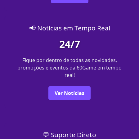
📢 Notícias em Tempo Real
24/7
Fique por dentro de todas as novidades,
promoções e eventos da 60Game em tempo
real!
Ver Notícias
💬 Suporte Direto