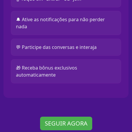
🔔 Ative as notificações para não perder
nada
💬 Participe das conversas e interaja
🎁 Receba bônus exclusivos
automaticamente
SEGUIR AGORA