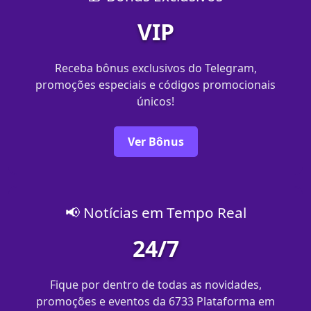
VIP
Receba bônus exclusivos do Telegram,
promoções especiais e códigos promocionais
únicos!
Ver Bônus
📢 Notícias em Tempo Real
24/7
Fique por dentro de todas as novidades,
promoções e eventos da 6733 Plataforma em