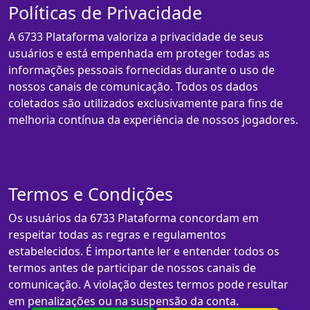
Políticas de Privacidade
A 6733 Plataforma valoriza a privacidade de seus
usuários e está empenhada em proteger todas as
informações pessoais fornecidas durante o uso de
nossos canais de comunicação. Todos os dados
coletados são utilizados exclusivamente para fins de
melhoria contínua da experiência de nossos jogadores.
Termos e Condições
Os usuários da 6733 Plataforma concordam em
respeitar todas as regras e regulamentos
estabelecidos. É importante ler e entender todos os
termos antes de participar de nossos canais de
comunicação. A violação destes termos pode resultar
em penalizações ou na suspensão da conta.