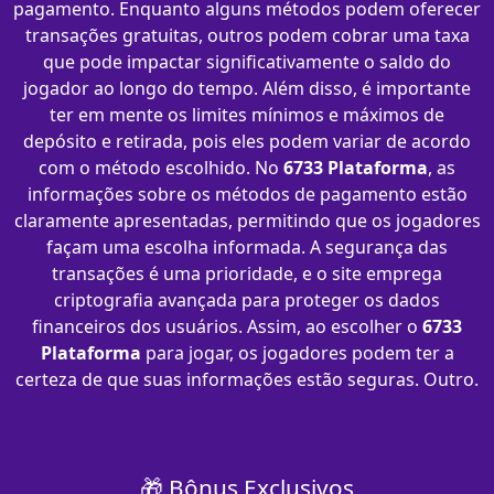
pagamento. Enquanto alguns métodos podem oferecer
transações gratuitas, outros podem cobrar uma taxa
que pode impactar significativamente o saldo do
jogador ao longo do tempo. Além disso, é importante
ter em mente os limites mínimos e máximos de
depósito e retirada, pois eles podem variar de acordo
com o método escolhido. No
6733 Plataforma
, as
informações sobre os métodos de pagamento estão
claramente apresentadas, permitindo que os jogadores
façam uma escolha informada. A segurança das
transações é uma prioridade, e o site emprega
criptografia avançada para proteger os dados
financeiros dos usuários. Assim, ao escolher o
6733
Plataforma
para jogar, os jogadores podem ter a
certeza de que suas informações estão seguras. Outro.
🎁 Bônus Exclusivos