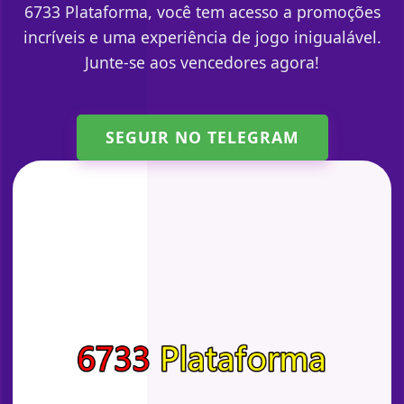
6733 Plataforma, você tem acesso a promoções
incríveis e uma experiência de jogo inigualável.
Junte-se aos vencedores agora!
SEGUIR NO TELEGRAM