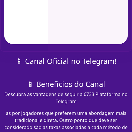
📱 Canal Oficial no Telegram!
📱 Benefícios do Canal
Descubra as vantagens de seguir a 6733 Plataforma no
Telegram
as por jogadores que preferem uma abordagem mais
tradicional e direta. Outro ponto que deve ser
considerado são as taxas associadas a cada método de