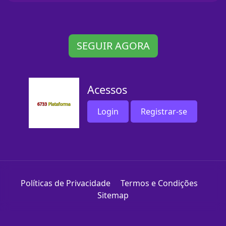
SEGUIR AGORA
Acessos
Login
Registrar-se
Políticas de Privacidade
Termos e Condições
Sitemap