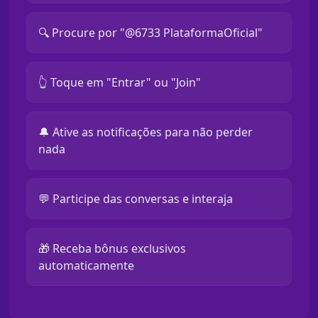
🔍 Procure por "@6733 PlataformaOficial"
👆 Toque em "Entrar" ou "Join"
🔔 Ative as notificações para não perder
nada
💬 Participe das conversas e interaja
🎁 Receba bônus exclusivos
automaticamente