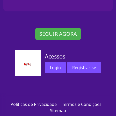
SEGUIR AGORA
Acessos
Login
Registrar-se
Políticas de Privacidade
Termos e Condições
Sitemap