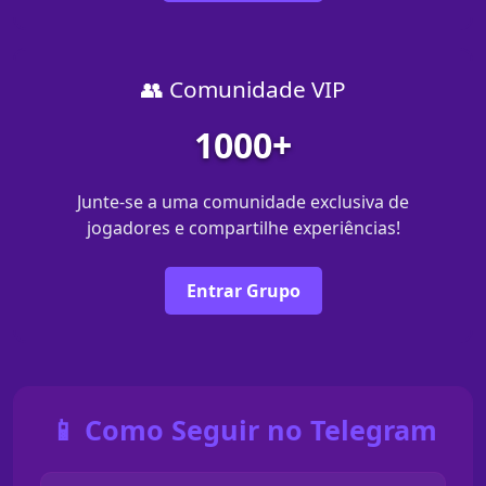
👥 Comunidade VIP
1000+
Junte-se a uma comunidade exclusiva de
jogadores e compartilhe experiências!
Entrar Grupo
📱 Como Seguir no Telegram