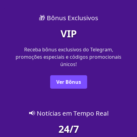
🎁 Bônus Exclusivos
VIP
Receba bônus exclusivos do Telegram,
promoções especiais e códigos promocionais
únicos!
Ver Bônus
📢 Notícias em Tempo Real
24/7