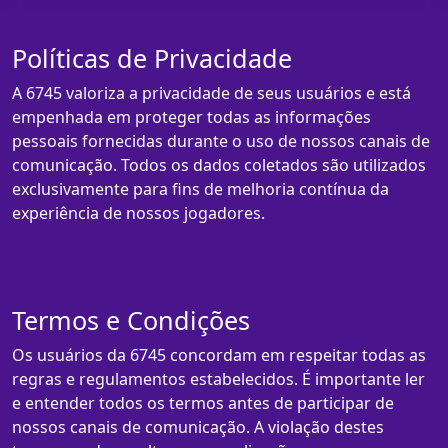
Políticas de Privacidade
A 6745 valoriza a privacidade de seus usuários e está
empenhada em proteger todas as informações
pessoais fornecidas durante o uso de nossos canais de
comunicação. Todos os dados coletados são utilizados
exclusivamente para fins de melhoria contínua da
experiência de nossos jogadores.
Termos e Condições
Os usuários da 6745 concordam em respeitar todas as
regras e regulamentos estabelecidos. É importante ler
e entender todos os termos antes de participar de
nossos canais de comunicação. A violação destes