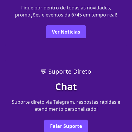
Fique por dentro de todas as novidades,
promoções e eventos da 6745 em tempo real!
Ver Notícias
💬 Suporte Direto
Chat
Suporte direto via Telegram, respostas rápidas e
atendimento personalizado!
Falar Suporte