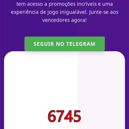
tem acesso a promoções incríveis e uma
experiência de jogo inigualável. Junte-se aos
vencedores agora!
SEGUIR NO TELEGRAM