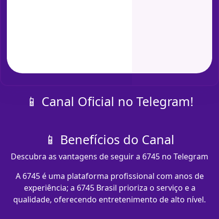
📱 Canal Oficial no Telegram!
📱 Benefícios do Canal
Descubra as vantagens de seguir a 6745 no Telegram
A 6745 é uma plataforma profissional com anos de
experiência; a 6745 Brasil prioriza o serviço e a
qualidade, oferecendo entretenimento de alto nível.